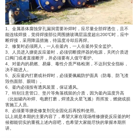
1、金属基体腐蚀穿孔漏洞需要补焊时，应尽量全部焊透住，且不
能连续焊接，觉得焊接部位周围搪玻璃层温度超出200℃时，应中
断焊接，采用降温措施，待温度冷却后再焊。
2、修复时必须两人，一人在釜内，一人在釜外安全监护。
3、人员进入搪瓷反应釜时，必须切断搅拌器的电源，关闭介质进
口阀门或者直接断开，并必须要有人值守看护。
4、对釜内的易燃、易爆、毒性介质严格检测，不达到安全指标，
决不能进人。
5、反应釜内打磨或补焊时，必须要佩戴防护面具（防毒、防飞渣
毁伤面部、眼睛）。
6、釜内必须按有透风装置，保证通风。
7、特别注意管口、垫片等角落残留的介质，因为釜内温度升高
（比如罐内补焊、电磨打磨，焊渣及火星飞溅）而挥发，燃烧或损
害施工人员。
8、必须要等搪瓷修复剂完全固化后再投料使用。
以上就是本期的主要内容了，希望大家在现场维修搪瓷反应釜的时
候都能切实的重视上述内容吧，也希望大家能尽快的掌握本期所
讲。