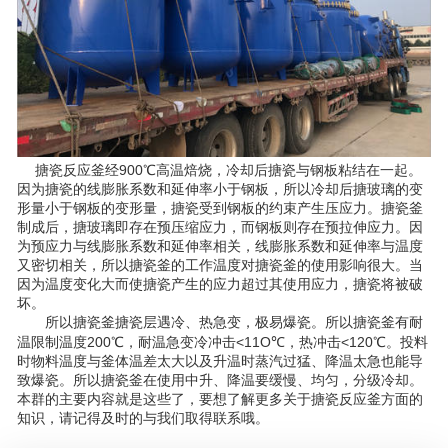
搪瓷反应釜经900℃高温焙烧，冷却后搪瓷与钢板粘结在一起。
因为搪瓷的线膨胀系数和延伸率小于钢板，所以冷却后搪玻璃的变
形量小于钢板的变形量，搪瓷受到钢板的约束产生压应力。搪瓷釜
制成后，搪玻璃即存在预压缩应力，而钢板则存在预拉伸应力。因
为预应力与线膨胀系数和延伸率相关，线膨胀系数和延伸率与温度
又密切相关，所以搪瓷釜的工作温度对搪瓷釜的使用影响很大。当
因为温度变化大而使搪瓷产生的应力超过其使用应力，搪瓷将被破
坏。
所以搪瓷釜搪瓷层遇冷、热急变，极易爆瓷。所以搪瓷釜有耐
温限制温度200℃，耐温急变冷冲击<11O℃，热冲击<120℃。投料
时物料温度与釜体温差太大以及升温时蒸汽过猛、降温太急也能导
致爆瓷。所以搪瓷釜在使用中升、降温要缓慢、均匀，分级冷却。
本群的主要内容就是这些了，要想了解更多关于搪瓷反应釜方面的
知识，请记得及时的与我们取得联系哦。