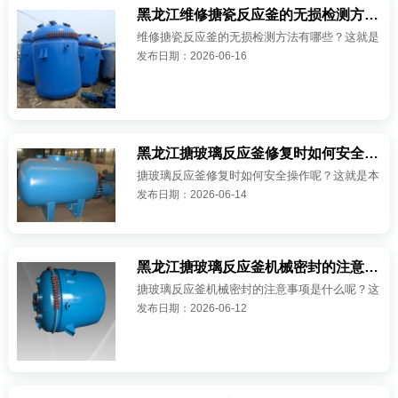
黑龙江维修搪瓷反应釜的无损检测方法有哪些？
维修搪瓷反应釜的无损检测方法有哪些？这就是
发布日期：2026-06-16
本期我们要为大家讲的相关问题了，具体请看下
面的阐述吧： 1、在无损检测之前，焊接接头
应根据形状尺寸和外观要求合格，并···
黑龙江搪玻璃反应釜修复时如何安全操作呢？
搪玻璃反应釜修复时如何安全操作呢？这就是本
发布日期：2026-06-14
期我们呢要为大家讲的相关问题了，请看下面的
表述吧： 1、金属基体腐蚀洞穿需要补焊
时，应尽量全焊透，且应不连续焊接，感···
黑龙江搪玻璃反应釜机械密封的注意事项
搪玻璃反应釜机械密封的注意事项是什么呢？这
发布日期：2026-06-12
就是本期我们要为大家讲的相关问题了，具体请
看下面的阐述吧： 1. 搪玻璃反应釜槽内的润滑
液面一般比密封面高15mm以上。润···