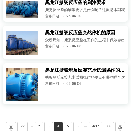
黑龙江搪瓷反应釜的刷漆要求
搪瓷反应釜的刷漆要求是什么呢？这就是本期我
发布日期：2026-06-10
们要为大家讲的相关问题了，具体请看下面的讲
述吧： 1、搪瓷反应釜的涂（衬）层要有优良的
附着力。 2、与阴极保护联合···
黑龙江搪瓷反应釜突然停机的原因
众所周知，搪瓷反应釜在工作的过程中偶尔会出
发布日期：2026-06-08
现突然停机的情况，那么造成这种情况的根本原
因是什么呢？请看下面的总结吧： 1.设备的的
两侧都是有橡胶侧壁的，在关闭不严···
黑龙江搪玻璃反应釜充水试漏操作的要点
搪玻璃反应釜充水试漏操作的要点有哪些呢？这
发布日期：2026-06-06
就是本期我们要为大家讲的相关问题了，请看下
面的具体讲述吧： 1、首先在进行充水试验之前
一定要确保所有的配件等和反应釜···
···
···
首
<<
2
3
4
5
6
4/37
>>
尾
页
页