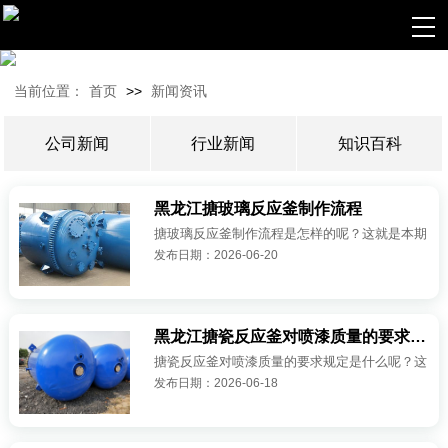
当前位置：
首页
>>
新闻资讯
公司新闻
行业新闻
知识百科
黑龙江搪玻璃反应釜制作流程
搪玻璃反应釜制作流程是怎样的呢？这就是本期
发布日期：2026-06-20
我们要为大家讲的相关问题了，请看下面对于此
问题答案的具体讲述吧： 1、搪玻璃反应釜的制
作流程主要是先用胎具将钢板压制成···
黑龙江搪瓷反应釜对喷漆质量的要求规定
搪瓷反应釜对喷漆质量的要求规定是什么呢？这
发布日期：2026-06-18
就是本期我们要为大家讲的相关问题了，请看下
面的具体讲述吧： 一、规定： 1、维护好搪瓷
反应釜的喷涂当场，不相干的地···